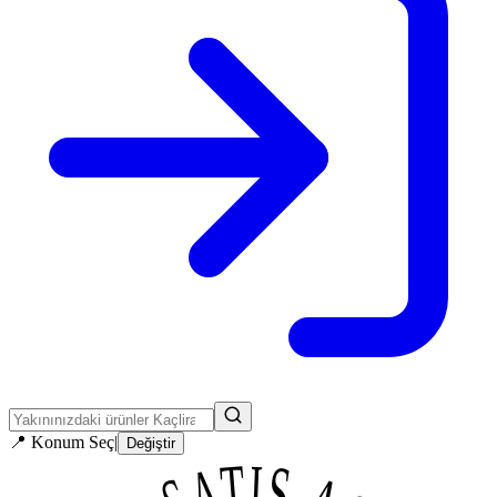
📍
Konum Seç
|
Değiştir