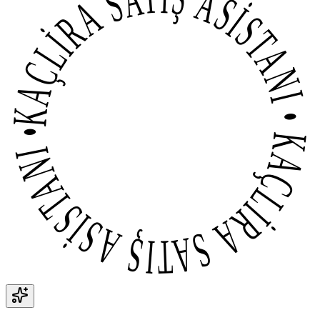
KAÇLİRA SATIŞ ASİSTANI • KAÇLİRA SATIŞ ASİSTANI •