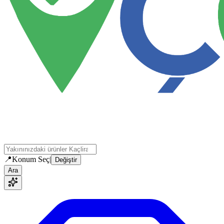
📍
Konum Seç
|
Değiştir
Ara