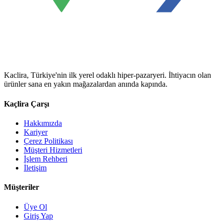
Kaclira, Türkiye'nin ilk yerel odaklı hiper-pazaryeri. İhtiyacın olan
ürünler sana en yakın mağazalardan anında kapında.
Kaçlira Çarşı
Hakkımızda
Kariyer
Çerez Politikası
Müşteri Hizmetleri
İşlem Rehberi
İletişim
Müşteriler
Üye Ol
Giriş Yap