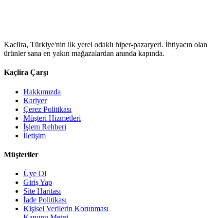
Kaclira, Türkiye'nin ilk yerel odaklı hiper-pazaryeri. İhtiyacın olan
ürünler sana en yakın mağazalardan anında kapında.
Kaçlira Çarşı
Hakkımızda
Kariyer
Çerez Politikası
Müşteri Hizmetleri
İşlem Rehberi
İletişim
Müşteriler
Üye Ol
Giriş Yap
Site Haritası
İade Politikası
Kişisel Verilerin Korunması
Kanunu Metni