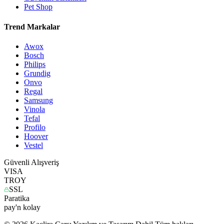
Pet Shop
Trend Markalar
Awox
Bosch
Philips
Grundig
Onvo
Regal
Samsung
Vinola
Tefal
Profilo
Hoover
Vestel
Güvenli Alışveriş
VISA
TROY
SSL
Paratika
pay'n kolay