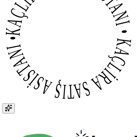
KAÇLİRA SATIŞ ASİSTANI • KAÇLİRA SATIŞ ASİSTANI •