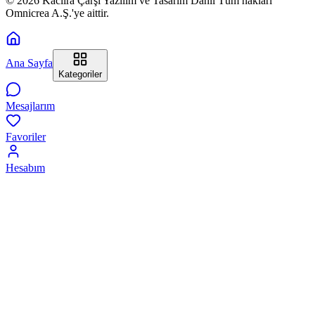
© 2026 Kaclira Çarşı Yazılım ve Tasarım Dahil Tüm hakları
Omnicrea A.Ş.'ye aittir.
Ana Sayfa
Kategoriler
Mesajlarım
Favoriler
Hesabım