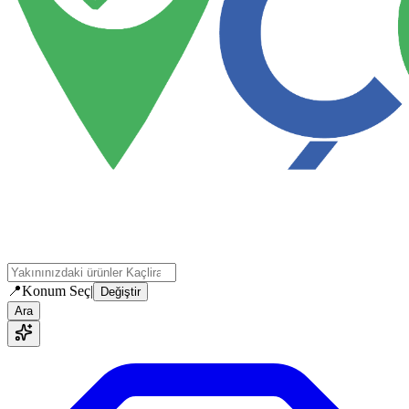
📍
Konum Seç
|
Değiştir
Ara