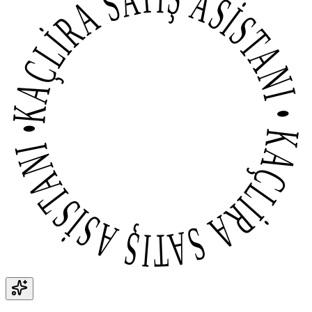
KAÇLİRA SATIŞ ASİSTANI • KAÇLİRA SATIŞ ASİSTANI •