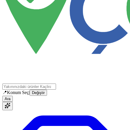
📍
Konum Seç
|
Değiştir
Ara