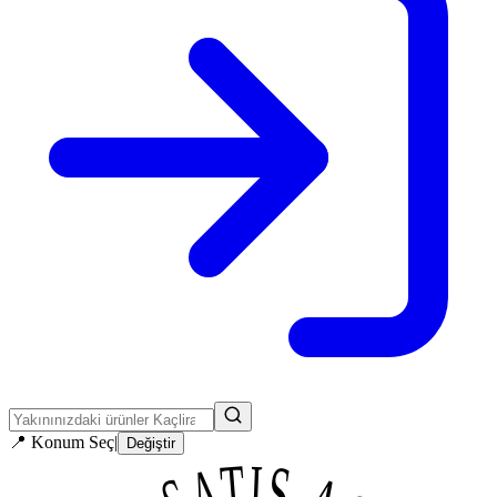
📍
Konum Seç
|
Değiştir