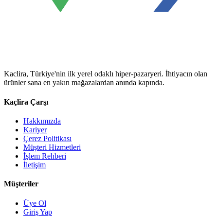
Kaclira, Türkiye'nin ilk yerel odaklı hiper-pazaryeri. İhtiyacın olan
ürünler sana en yakın mağazalardan anında kapında.
Kaçlira Çarşı
Hakkımızda
Kariyer
Çerez Politikası
Müşteri Hizmetleri
İşlem Rehberi
İletişim
Müşteriler
Üye Ol
Giriş Yap