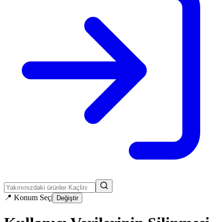
📍
Konum Seç
|
Değiştir