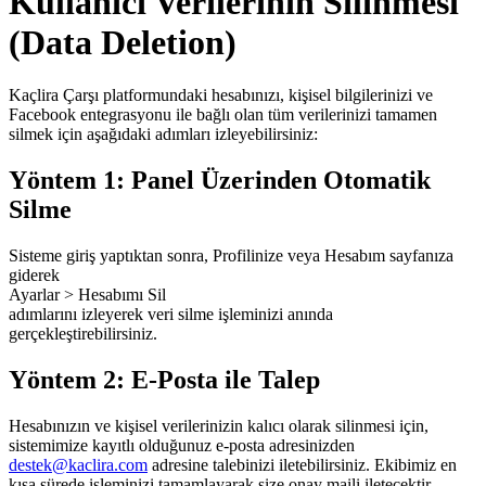
Kullanıcı Verilerinin Silinmesi
(Data Deletion)
Kaçlira Çarşı platformundaki hesabınızı, kişisel bilgilerinizi ve
Facebook entegrasyonu ile bağlı olan tüm verilerinizi tamamen
silmek için aşağıdaki adımları izleyebilirsiniz:
Yöntem 1: Panel Üzerinden Otomatik
Silme
Sisteme giriş yaptıktan sonra, Profilinize veya Hesabım sayfanıza
giderek
Ayarlar > Hesabımı Sil
adımlarını izleyerek veri silme işleminizi anında
gerçekleştirebilirsiniz.
Yöntem 2: E-Posta ile Talep
Hesabınızın ve kişisel verilerinizin kalıcı olarak silinmesi için,
sistemimize kayıtlı olduğunuz e-posta adresinizden
destek@kaclira.com
adresine talebinizi iletebilirsiniz. Ekibimiz en
kısa sürede işleminizi tamamlayarak size onay maili iletecektir.