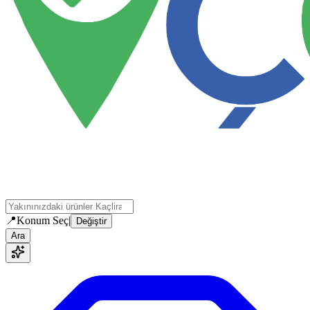
📍
Konum Seç
|
Değiştir
Ara