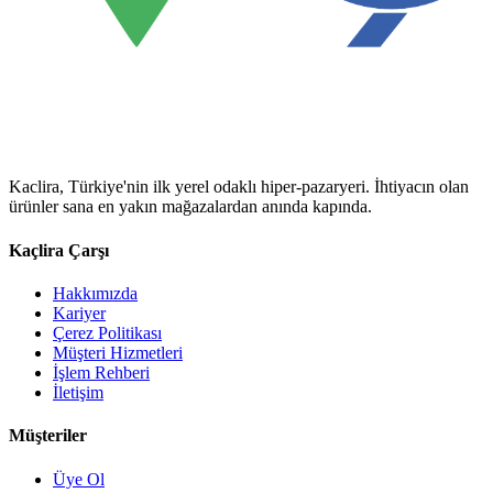
Kaclira, Türkiye'nin ilk yerel odaklı hiper-pazaryeri. İhtiyacın olan
ürünler sana en yakın mağazalardan anında kapında.
Kaçlira Çarşı
Hakkımızda
Kariyer
Çerez Politikası
Müşteri Hizmetleri
İşlem Rehberi
İletişim
Müşteriler
Üye Ol