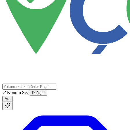
📍
Konum Seç
|
Değiştir
Ara