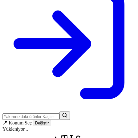
📍
Konum Seç
|
Değiştir
Yükleniyor...