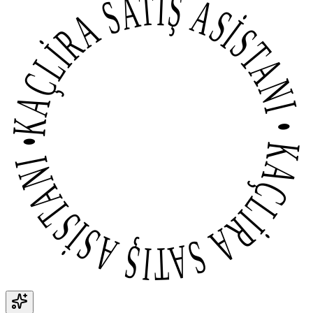
KAÇLİRA SATIŞ ASİSTANI • KAÇLİRA SATIŞ ASİSTANI •